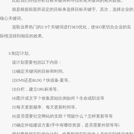
此处我们特指分析目标关键词和寻找长尾关键词的相关数据。
就是根据前面所设定的目标来选择目标关键字。其次，选择企业的
核心关键词。
选取业界热门的
个关键词进行
优化，使
更切合企业的实
2-3
SEO
SEO
际情况得到相应的效果。
制定计划。
3.
该计划需要包括以下内容：
确定关键词的目标和时间。
(1)
还是
？快或备
案等。
(2)CMS
BLOG
-
分栏，建立
标准等。
(3)
URL
图片或文字？收集原始比例如何？生命或职业等
(4)
每天更新频率、每天更新时间等。
(5)
是否需要社交网站的支助？驾驶什么？怎样更新等等
(6)
确定外链建设方案
手中有哪些资源，是否需要外部等等
(7)
(
)