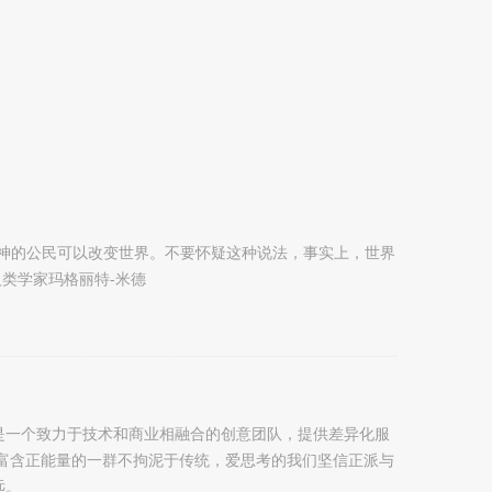
精神的公民可以改变世界。不要怀疑这种说法，事实上，世界
人类学家玛格丽特-米德
是一个致力于技术和商业相融合的创意团队，提供差异化服
 富含正能量的一群不拘泥于传统，爱思考的我们坚信正派与
远。